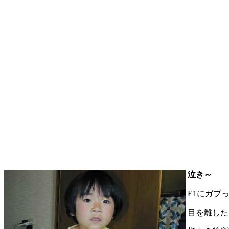
泣き～
E1にガブ
目を離した