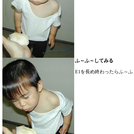
ふ～ふ～してみる
E1を長め終わったらふ～