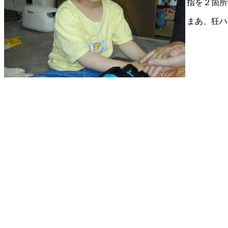
指を２箇所
まあ、狂ハ