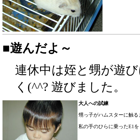
■遊んだよ～
連休中は姪と甥が遊び
く(^^? 遊びました。
大人への試練
甥っ子がハムスターに触る
私の手のひらに乗ったE1